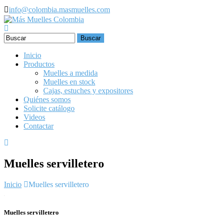
Pasar al contenido principal
info@colombia.masmuelles.com
Formulario de búsqueda
Inicio
Productos
Muelles a medida
Muelles en stock
Cajas, estuches y expositores
Quiénes somos
Solicite catálogo
Videos
Contactar
Muelles servilletero
Inicio
Muelles servilletero
Muelles servilletero