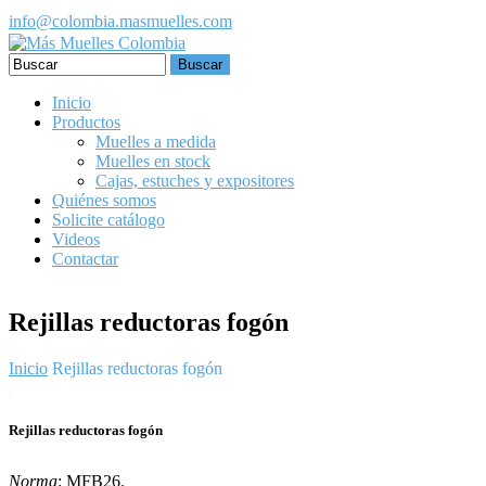
Pasar al contenido principal
info@colombia.masmuelles.com
Formulario de búsqueda
Inicio
Productos
Muelles a medida
Muelles en stock
Cajas, estuches y expositores
Quiénes somos
Solicite catálogo
Videos
Contactar
Rejillas reductoras fogón
Inicio
Rejillas reductoras fogón
Rejillas reductoras fogón
Norma
: MFB26.